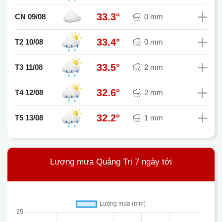
33.3°
CN 09/08
0 mm
33.4°
T2 10/08
0 mm
33.5°
T3 11/08
2 mm
32.6°
T4 12/08
2 mm
32.2°
T5 13/08
1 mm
Lượng mưa Quảng Trị 7 ngày tới