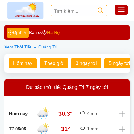
Định vị
Bạn ở:
Hà Nội
Xem Thời Tiết
»
Quảng Trị
Hôm nay
Theo giờ
3 ngày tới
5 ngày tới
Dự báo thời tiết Quảng Trị 7 ngày tới
30.3°
Hôm nay
4 mm
31°
T7 08/08
1 mm