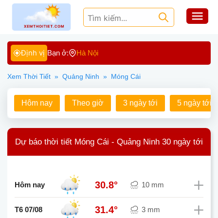
Định vị
Bạn ở:
Hà Nội
Xem Thời Tiết
»
Quảng Ninh
»
Móng Cái
Hôm nay
Theo giờ
3 ngày tới
5 ngày tới
Dự báo thời tiết Móng Cái - Quảng Ninh 30 ngày tới
30.8°
Hôm nay
10 mm
31.4°
T6 07/08
3 mm