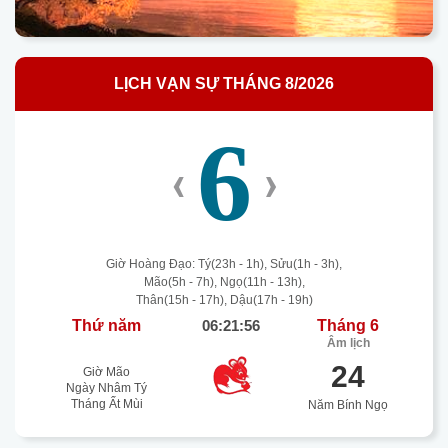
LỊCH VẠN SỰ THÁNG 8/2026
6
‹
›
Giờ Hoàng Đạo: Tý(23h - 1h), Sửu(1h - 3h),
Mão(5h - 7h), Ngọ(11h - 13h),
Thân(15h - 17h), Dậu(17h - 19h)
Thứ năm
06:21:56
Tháng 6
Âm lịch
24
Giờ Mão
Ngày Nhâm Tý
Tháng Ất Mùi
Năm Bính Ngọ