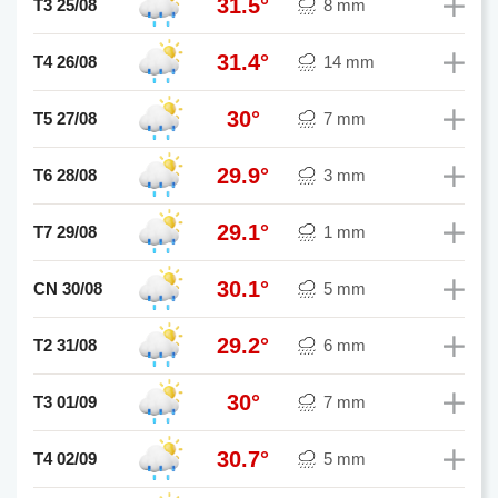
31.5°
T3 25/08
8 mm
31.4°
T4 26/08
14 mm
30°
T5 27/08
7 mm
29.9°
T6 28/08
3 mm
29.1°
T7 29/08
1 mm
30.1°
CN 30/08
5 mm
29.2°
T2 31/08
6 mm
30°
T3 01/09
7 mm
30.7°
T4 02/09
5 mm