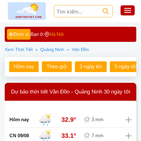
Định vị
Bạn ở:
Hà Nội
Xem Thời Tiết
»
Quảng Ninh
»
Vân Đồn
Hôm nay
Theo giờ
3 ngày tới
5 ngày tới
Dự báo thời tiết Vân Đồn - Quảng Ninh 30 ngày tới
32.9°
Hôm nay
3 mm
33.1°
CN 09/08
7 mm