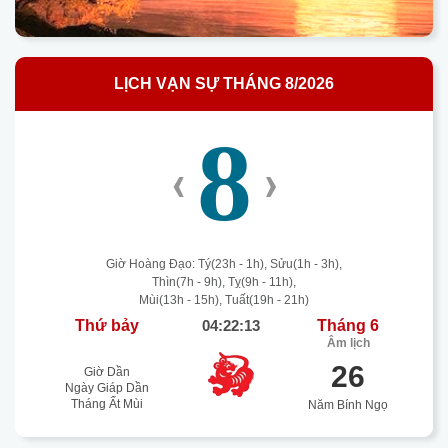
LỊCH VẠN SỰ THÁNG 8/2026
8
‹
›
Giờ Hoàng Đạo: Tý(23h - 1h), Sửu(1h - 3h),
Thìn(7h - 9h), Tỵ(9h - 11h),
Mùi(13h - 15h), Tuất(19h - 21h)
Thứ bảy
04:22:13
Tháng 6
Âm lịch
26
Giờ Dần
Ngày Giáp Dần
Tháng Ất Mùi
Năm Bính Ngọ