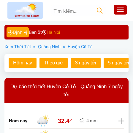
Định vị
Bạn ở:
Hà Nội
Xem Thời Tiết
»
Quảng Ninh
»
Huyện Cô Tô
Hôm nay
Theo giờ
3 ngày tới
5 ngày tới
Dự báo thời tiết Huyện Cô Tô - Quảng Ninh 7 ngày
tới
32.4°
Hôm nay
4 mm