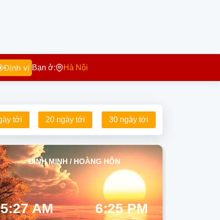
Định vị
Bạn ở:
Hà Nội
gày tới
20 ngày tới
30 ngày tới
BÌNH MINH / HOÀNG HÔN
5:27 AM
6:25 PM