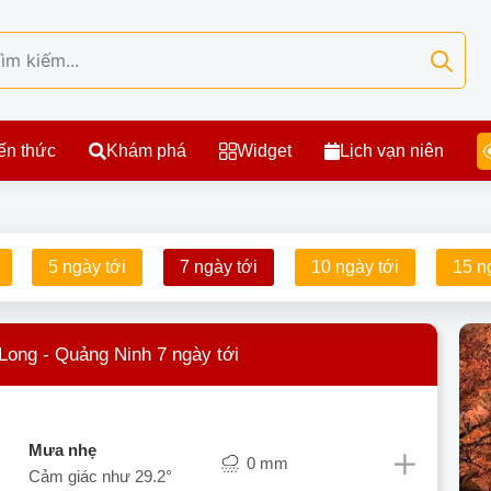
ến thức
Khám phá
Widget
Lịch vạn niên
5 ngày tới
7 ngày tới
10 ngày tới
15 n
 Long - Quảng Ninh 7 ngày tới
mưa nhẹ
0 mm
Cảm giác như
29.2°