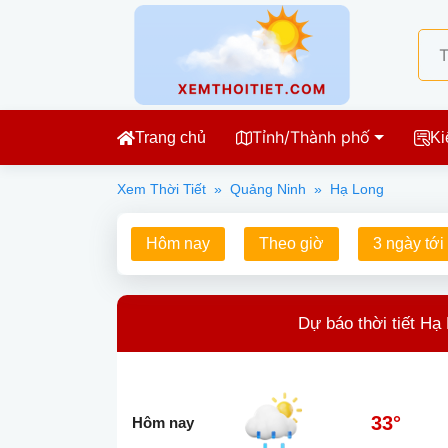
Tỉnh/Thành phố
Trang chủ
Ki
Xem Thời Tiết
»
Quảng Ninh
»
Hạ Long
Hôm nay
Theo giờ
3 ngày tới
Dự báo thời tiết Hạ
33°
Hôm nay