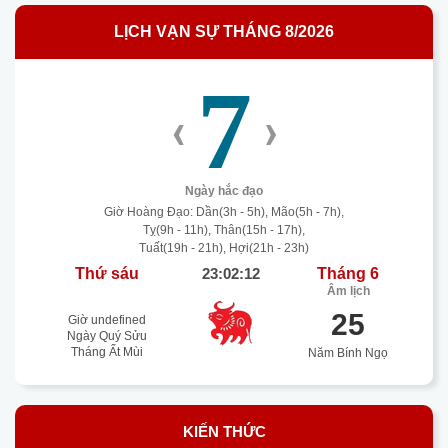
LỊCH VẠN SỰ THÁNG 8/2026
7
‹
›
Ngày hắc đạo
Giờ Hoàng Đạo: Dần(3h - 5h), Mão(5h - 7h),
Tỵ(9h - 11h), Thân(15h - 17h),
Tuất(19h - 21h), Hợi(21h - 23h)
Thứ sáu
23:02:13
Tháng 6
Âm lịch
25
Giờ undefined
Ngày Quý Sửu
Tháng Ất Mùi
Năm Bính Ngọ
KIẾN THỨC