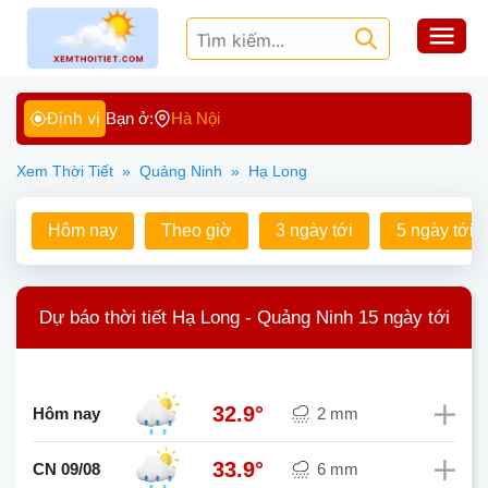
Định vị
Bạn ở:
Hà Nội
Xem Thời Tiết
»
Quảng Ninh
»
Hạ Long
Hôm nay
Theo giờ
3 ngày tới
5 ngày tới
Dự báo thời tiết Hạ Long - Quảng Ninh 15 ngày tới
32.9°
Hôm nay
2 mm
33.9°
CN 09/08
6 mm