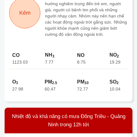
hưởng nghiêm trọng đến trẻ em, người
già, người có bệnh tim phổi và những
Kém
người nhạy cảm. Nhóm này nên hạn chế
các hoạt động ngoài trời gắng sức. Những
người khỏe mạnh cũng nên giảm bớt
cường độ vận động ngoài trời.
NH
NO
CO
NO
3
2
1123.03
8.75
7.77
19.29
O
PM
PM
SO
3
2.5
10
2
27.98
60.47
72.77
10.04
Nhiệt độ và khả năng có mưa Đông Triều - Quảng
Ninh trong 12h tới