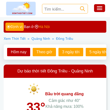
Định vị
Bạn ở:
Hà Nội
Xem Thời Tiết
»
Quảng Ninh
»
Đông Triều
Hôm nay
Theo giờ
3 ngày tới
5 ngày tới
Dự báo thời tiết Đông Triều - Quảng Ninh
bầu trời quang đãng
Cảm giác như
40°
33°
Khả năng mưa:
100%