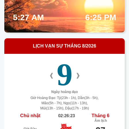
5:27 AM
6:25 PM
LỊCH VẠN SỰ THÁNG 8/2026
9
‹
›
Ngày hoàng đạo
Giờ Hoàng Đạo: Tý(23h - 1h), Dần(3h - 5h),
Mão(5h - 7h), Ngọ(11h - 13h),
Mùi(13h - 15h), Dậu(17h - 19h)
Chủ nhật
02:26:23
Tháng 6
Âm lịch