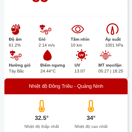
Độ ẩm
Gió
Tầm nhìn
Áp suất
61.2%
2.14 m/s
10 km
1001 hPa
Hướng gió
Điểm ngưng
UV
MT mọc/lặn
Tây Bắc
24.44°C
13.07
05:27 | 18:25
Nhiệt độ Đông Triều - Quảng Ninh
32.5°
34°
Nhiệt độ thấp nhất
Nhiệt độ cao nhất