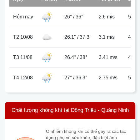
Hôm nay
26°
/
36°
2.6 m/s
55%
T2 10/08
26.1°
/
37.3°
3.1 m/s
44%
T3 11/08
26.4°
/
38°
3.41 m/s
44%
T4 12/08
27°
/
36.3°
2.75 m/s
56%
Chất lượng không khí tại Đông Triều - Quảng Ninh
Ô nhiễm không khí có thể gây ra các tác
dụng phụ về sức khỏe, đặc biệt ảnh