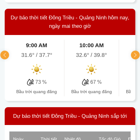
Dự báo thời tiết Đông Triều - Quảng Ninh hôm nay,
ngày mai theo giờ
9:00 AM
10:00 AM
1
31.6°
/
37.7°
32.6°
/
39.8°
35
73 %
67 %
bầu trời quang đãng
bầu trời quang đãng
bầu t
Dự báo thời tiết Đông Triều - Quảng Ninh sắp tới
Ngày
Thời tiết
Nhiệt độ
Tốc độ Gió
Độ ẩ