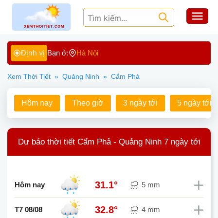
Định vị
Bạn ở:
Hà Nội
Xem Thời Tiết
»
Quảng Ninh
»
Cẩm Phả
Hôm nay
Theo giờ
3 ngày tới
5 ngày tới
Dự báo thời tiết Cẩm Phả - Quảng Ninh 7 ngày tới
31.1°
Hôm nay
5 mm
32.8°
T7 08/08
4 mm