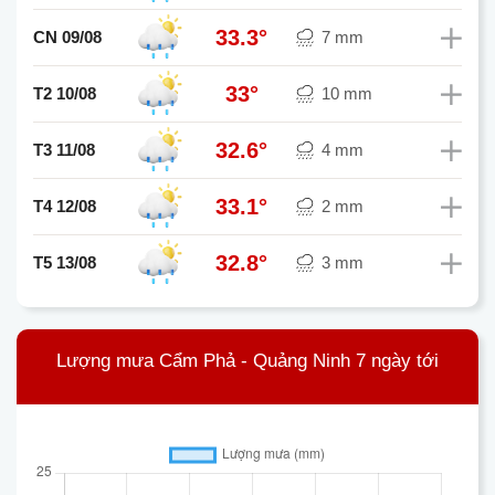
33.3°
CN 09/08
7 mm
33°
T2 10/08
10 mm
32.6°
T3 11/08
4 mm
33.1°
T4 12/08
2 mm
32.8°
T5 13/08
3 mm
Lượng mưa Cẩm Phả - Quảng Ninh 7 ngày tới