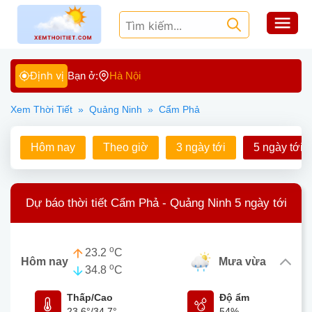
Định vị
Bạn ở:
Hà Nội
Xem Thời Tiết
»
Quảng Ninh
»
Cẩm Phả
Hôm nay
Theo giờ
3 ngày tới
5 ngày tới
Dự báo thời tiết Cẩm Phả - Quảng Ninh 5 ngày tới
o
23.2
C
Hôm nay
mưa vừa
o
34.8
C
Thấp/Cao
Độ ẩm
23.6°
/
34.7°
54%