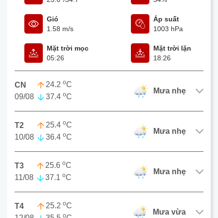
Gió
Áp suất
1.58 m/s
1003 hPa
Mặt trời mọc
Mặt trời lặn
05:26
18:26
o
24.2
C
CN
mưa nhẹ
o
09/08
37.4
C
o
25.4
C
T2
mưa nhẹ
o
10/08
36.4
C
o
25.6
C
T3
mưa nhẹ
o
11/08
37.1
C
o
25.2
C
T4
mưa vừa
o
12/08
35.5
C