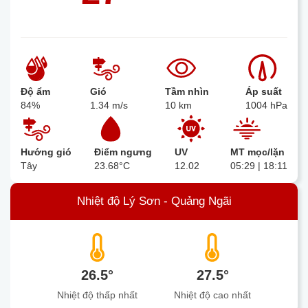
Độ ẩm
Gió
Tầm nhìn
Áp suất
84%
1.34 m/s
10 km
1004 hPa
Hướng gió
Điểm ngưng
UV
MT mọc/lặn
Tây
23.68°C
12.02
05:29 | 18:11
Nhiệt độ Lý Sơn - Quảng Ngãi
26.5°
27.5°
Nhiệt độ thấp nhất
Nhiệt độ cao nhất