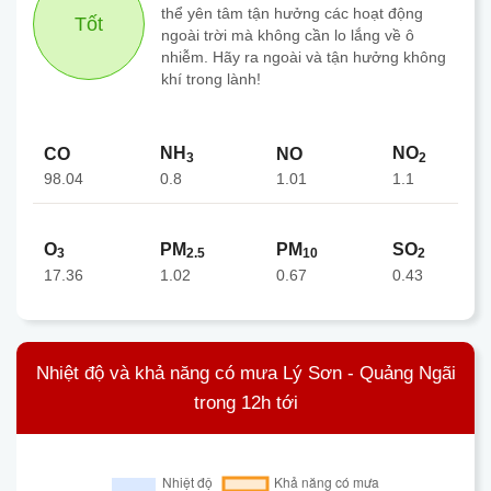
thể yên tâm tận hưởng các hoạt động
Tốt
ngoài trời mà không cần lo lắng về ô
nhiễm. Hãy ra ngoài và tận hưởng không
khí trong lành!
NH
NO
CO
NO
3
2
98.04
1.01
0.8
1.1
O
PM
PM
SO
3
2.5
10
2
17.36
1.02
0.67
0.43
Nhiệt độ và khả năng có mưa Lý Sơn - Quảng Ngãi
trong 12h tới