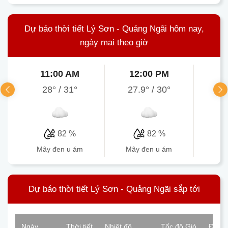
Dự báo thời tiết Lý Sơn - Quảng Ngãi hôm nay,
ngày mai theo giờ
11:00 AM
12:00 PM
1
28°
/
31°
27.9°
/
30°
29
82 %
82 %
mây đen u ám
mây đen u ám
mâ
Dự báo thời tiết Lý Sơn - Quảng Ngãi sắp tới
Ngày
Thời tiết
Nhiệt độ
Tốc độ Gió
Độ ẩ