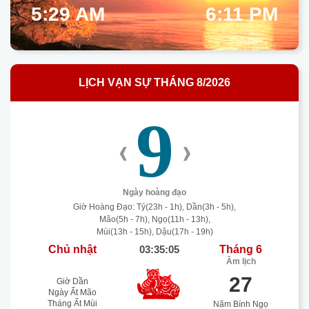
5:29 AM
6:11 PM
LỊCH VẠN SỰ THÁNG 8/2026
9
‹
›
Ngày hoàng đạo
Giờ Hoàng Đạo: Tý(23h - 1h), Dần(3h - 5h),
Mão(5h - 7h), Ngọ(11h - 13h),
Mùi(13h - 15h), Dậu(17h - 19h)
Chủ nhật
03:35:06
Tháng 6
Âm lịch
27
Giờ Dần
Ngày Ất Mão
Tháng Ất Mùi
Năm Bính Ngọ