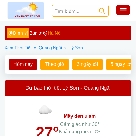
Định vị
Bạn ở:
Hà Nội
Xem Thời Tiết
»
Quảng Ngãi
»
Lý Sơn
Hôm nay
Theo giờ
3 ngày tới
5 ngày tới
Dự báo thời tiết Lý Sơn - Quảng Ngãi
mây đen u ám
Cảm giác như
30°
27°
Khả năng mưa:
0%