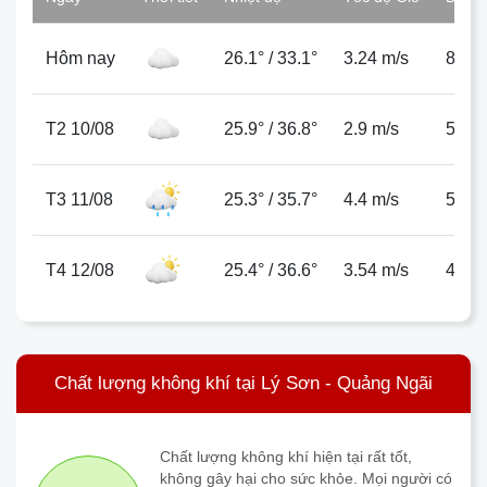
Hôm nay
26.1°
/
33.1°
3.24 m/s
82%
T2 10/08
25.9°
/
36.8°
2.9 m/s
52%
T3 11/08
25.3°
/
35.7°
4.4 m/s
51%
T4 12/08
25.4°
/
36.6°
3.54 m/s
49%
Chất lượng không khí tại Lý Sơn - Quảng Ngãi
Chất lượng không khí hiện tại rất tốt,
không gây hại cho sức khỏe. Mọi người có