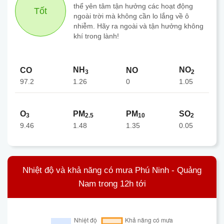
thể yên tâm tận hưởng các hoạt động
Tốt
ngoài trời mà không cần lo lắng về ô
nhiễm. Hãy ra ngoài và tận hưởng không
khí trong lành!
NH
NO
CO
NO
3
2
97.2
0
1.26
1.05
O
PM
PM
SO
3
2.5
10
2
9.46
1.48
1.35
0.05
Nhiệt độ và khả năng có mưa Phú Ninh - Quảng
Nam trong 12h tới