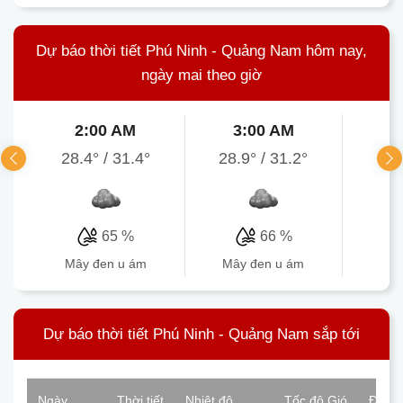
Dự báo thời tiết Phú Ninh - Quảng Nam hôm nay,
ngày mai theo giờ
2:00 AM
3:00 AM
4
28.4°
/
31.4°
28.9°
/
31.2°
28
65 %
66 %
mây đen u ám
mây đen u ám
mâ
Dự báo thời tiết Phú Ninh - Quảng Nam sắp tới
Ngày
Thời tiết
Nhiệt độ
Tốc độ Gió
Độ ẩ