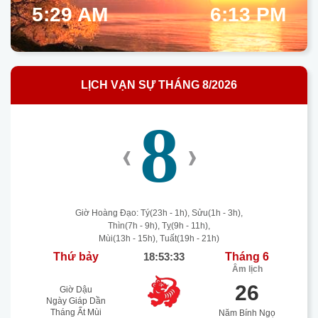
5:29 AM
6:13 PM
LỊCH VẠN SỰ THÁNG 8/2026
8
‹
›
Giờ Hoàng Đạo: Tý(23h - 1h), Sửu(1h - 3h),
Thìn(7h - 9h), Tỵ(9h - 11h),
Mùi(13h - 15h), Tuất(19h - 21h)
Thứ bảy
18:53:34
Tháng 6
Âm lịch
26
Giờ Dậu
Ngày Giáp Dần
Tháng Ất Mùi
Năm Bính Ngọ