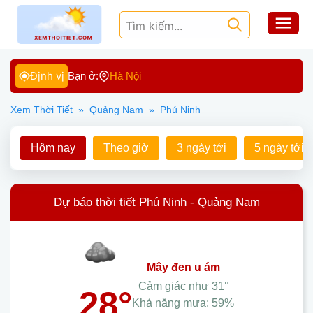
Định vị
Bạn ở:
Hà Nội
Xem Thời Tiết
»
Quảng Nam
»
Phú Ninh
Hôm nay
Theo giờ
3 ngày tới
5 ngày tới
Dự báo thời tiết Phú Ninh - Quảng Nam
mây đen u ám
Cảm giác như
31°
28°
Khả năng mưa:
59%