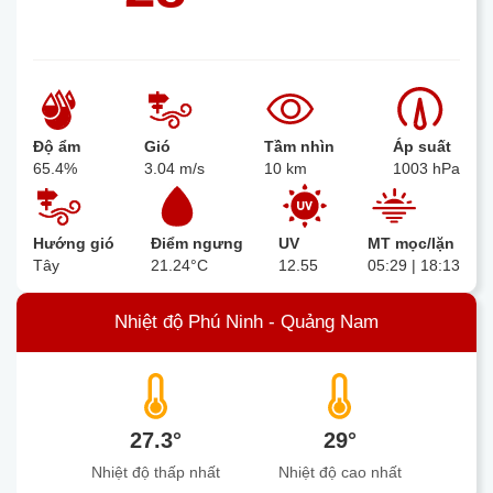
Độ ẩm
Gió
Tầm nhìn
Áp suất
65.4%
3.04 m/s
10 km
1003 hPa
Hướng gió
Điểm ngưng
UV
MT mọc/lặn
Tây
21.24°C
12.55
05:29 | 18:13
Nhiệt độ Phú Ninh - Quảng Nam
27.3°
29°
Nhiệt độ thấp nhất
Nhiệt độ cao nhất