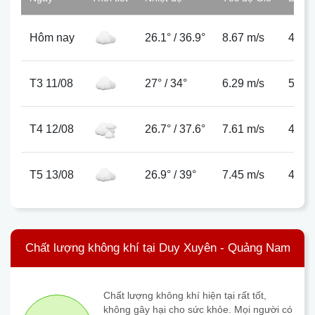
Hôm nay
26.1°
/
36.9°
8.67 m/s
49%
T3 11/08
27°
/
34°
6.29 m/s
50%
T4 12/08
26.7°
/
37.6°
7.61 m/s
44%
T5 13/08
26.9°
/
39°
7.45 m/s
44%
Chất lượng không khí tại Duy Xuyên - Quảng Nam
Chất lượng không khí hiện tại rất tốt,
không gây hại cho sức khỏe. Mọi người có