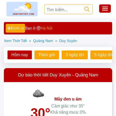
Định vị
Bạn ở:
Hà Nội
Xem Thời Tiết
»
Quảng Nam
»
Duy Xuyên
Hôm nay
Theo giờ
3 ngày tới
5 ngày tới
Dự báo thời tiết Duy Xuyên - Quảng Nam
mây đen u ám
Cảm giác như
35°
30°
Khả năng mưa:
0%