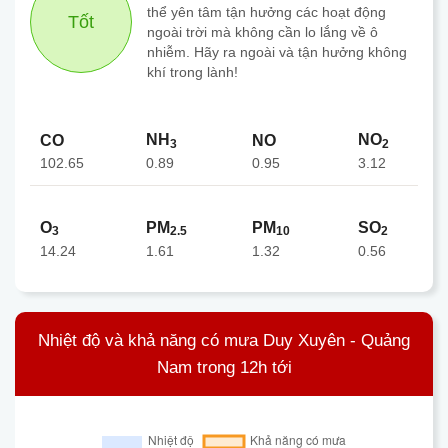
thể yên tâm tận hưởng các hoạt động
Tốt
ngoài trời mà không cần lo lắng về ô
nhiễm. Hãy ra ngoài và tận hưởng không
khí trong lành!
NH
NO
CO
NO
3
2
102.65
0.95
0.89
3.12
O
PM
PM
SO
3
2.5
10
2
14.24
1.61
1.32
0.56
Nhiệt độ và khả năng có mưa Duy Xuyên - Quảng
Nam trong 12h tới