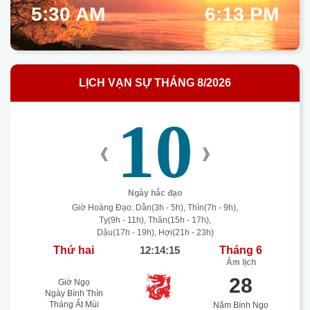
5:30 AM
6:13 PM
LỊCH VẠN SỰ THÁNG 8/2026
10
‹
›
Ngày hắc đạo
Giờ Hoàng Đạo: Dần(3h - 5h), Thìn(7h - 9h),
Tỵ(9h - 11h), Thân(15h - 17h),
Dậu(17h - 19h), Hợi(21h - 23h)
Thứ hai
12:14:16
Tháng 6
Âm lịch
28
Giờ Ngọ
Ngày Bính Thìn
Tháng Ất Mùi
Năm Bính Ngọ