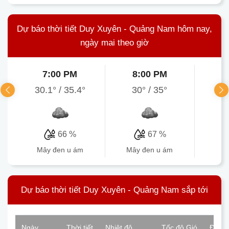
Dự báo thời tiết Duy Xuyên - Quảng Nam hôm nay,
ngày mai theo giờ
7:00 PM
8:00 PM
9
30.1°
/
35.4°
30°
/
35°
29.
66 %
67 %
mây đen u ám
mây đen u ám
mâ
Dự báo thời tiết Duy Xuyên - Quảng Nam sắp tới
Ngày
Thời tiết
Nhiệt độ
Tốc độ Gió
Độ ẩ