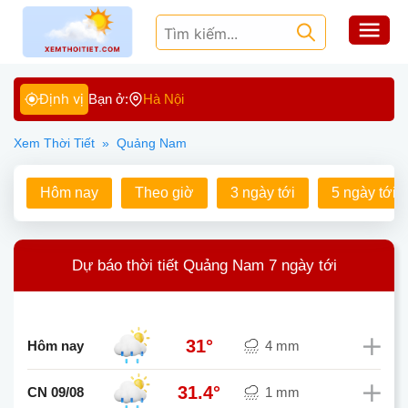
Định vị
Bạn ở:
Hà Nội
Xem Thời Tiết
»
Quảng Nam
Hôm nay
Theo giờ
3 ngày tới
5 ngày tới
Dự báo thời tiết Quảng Nam 7 ngày tới
31°
Hôm nay
4 mm
31.4°
CN 09/08
1 mm