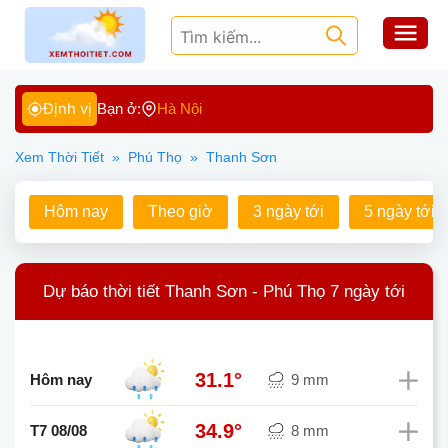
Định vị
Bạn ở:
Hà Nội
Xem Thời Tiết
»
Phú Thọ
»
Thanh Sơn
Hôm nay
Theo giờ
3 ngày tới
5 ngày tới
Dự báo thời tiết Thanh Sơn - Phú Thọ 7 ngày tới
31.1°
Hôm nay
9 mm
34.9°
T7 08/08
8 mm