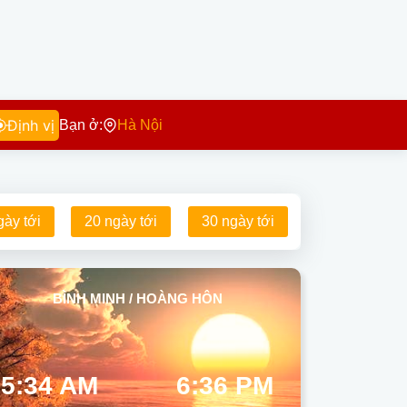
Định vị
Bạn ở:
Hà Nội
gày tới
20 ngày tới
30 ngày tới
BÌNH MINH / HOÀNG HÔN
5:34 AM
6:36 PM