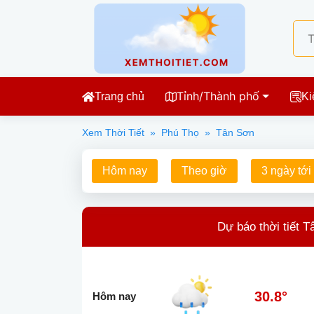
Tỉnh/Thành phố
Trang chủ
Ki
Xem Thời Tiết
»
Phú Thọ
»
Tân Sơn
Hôm nay
Theo giờ
3 ngày tới
Dự báo thời tiết T
30.8°
Hôm nay