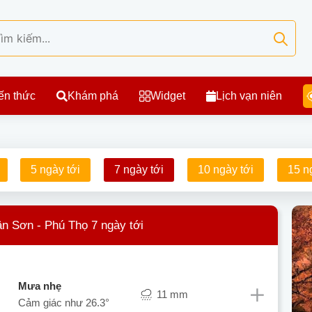
ến thức
Khám phá
Widget
Lịch vạn niên
5 ngày tới
7 ngày tới
10 ngày tới
15 n
ân Sơn - Phú Thọ 7 ngày tới
mưa nhẹ
11 mm
Cảm giác như
26.3°