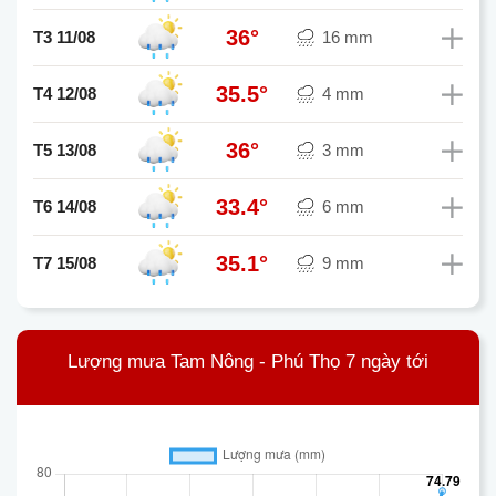
36°
T3 11/08
16 mm
35.5°
T4 12/08
4 mm
36°
T5 13/08
3 mm
33.4°
T6 14/08
6 mm
35.1°
T7 15/08
9 mm
Lượng mưa Tam Nông - Phú Thọ 7 ngày tới