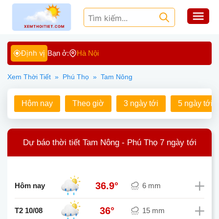
Định vị
Bạn ở:
Hà Nội
Xem Thời Tiết
»
Phú Thọ
»
Tam Nông
Hôm nay
Theo giờ
3 ngày tới
5 ngày tới
Dự báo thời tiết Tam Nông - Phú Thọ 7 ngày tới
36.9°
Hôm nay
6 mm
36°
T2 10/08
15 mm