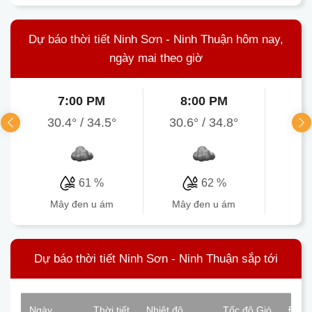
Dự báo thời tiết Ninh Sơn - Ninh Thuận hôm nay,
ngày mai theo giờ
7:00 PM
8:00 PM
9
30.4°
/
34.5°
30.6°
/
34.8°
3
61 %
62 %
mây đen u ám
mây đen u ám
mâ
Dự báo thời tiết Ninh Sơn - Ninh Thuận sắp tới
Ngày
Thời tiết
Nhiệt độ
Tốc độ Gió
Độ ẩ