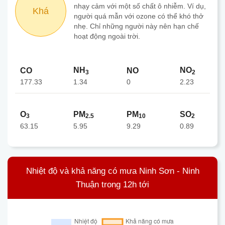
nhạy cảm với một số chất ô nhiễm. Ví dụ,
Khá
người quá mẫn với ozone có thể khó thở
nhẹ. Chỉ những người này nên hạn chế
hoạt động ngoài trời.
NH
NO
CO
NO
3
2
177.33
0
1.34
2.23
O
PM
PM
SO
3
2.5
10
2
63.15
5.95
9.29
0.89
Nhiệt độ và khả năng có mưa Ninh Sơn - Ninh
Thuận trong 12h tới