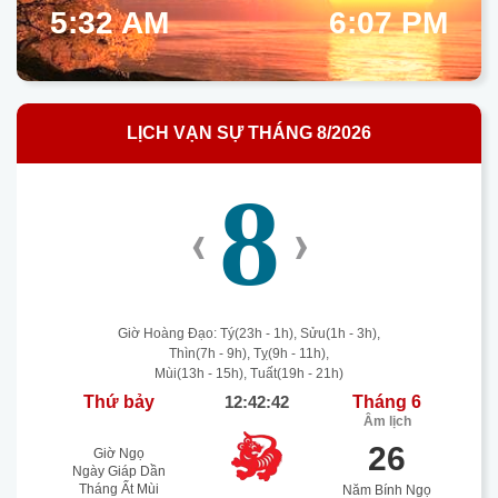
5:32 AM
6:07 PM
LỊCH VẠN SỰ THÁNG 8/2026
8
‹
›
Giờ Hoàng Đạo: Tý(23h - 1h), Sửu(1h - 3h),
Thìn(7h - 9h), Tỵ(9h - 11h),
Mùi(13h - 15h), Tuất(19h - 21h)
Thứ bảy
12:42:43
Tháng 6
Âm lịch
26
Giờ Ngọ
Ngày Giáp Dần
Tháng Ất Mùi
Năm Bính Ngọ