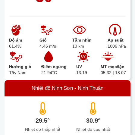
Độ ẩm
Gió
Tầm nhìn
Áp suất
61.4%
4.46 m/s
10 km
1006 hPa
Hướng gió
Điểm ngưng
UV
MT mọc/lặn
Tây Nam
21.94°C
13.19
05:32 | 18:07
Nhiệt độ Ninh Sơn - Ninh Thuận
29.5°
30.9°
Nhiệt độ thấp nhất
Nhiệt độ cao nhất