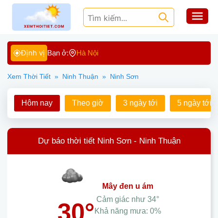
Định vị
Bạn ở:
Hà Nội
Xem Thời Tiết
»
Ninh Thuận
»
Ninh Sơn
Hôm nay
Theo giờ
3 ngày tới
5 ngày tới
Dự báo thời tiết Ninh Sơn - Ninh Thuận
mây đen u ám
Cảm giác như
34°
30°
Khả năng mưa:
0%