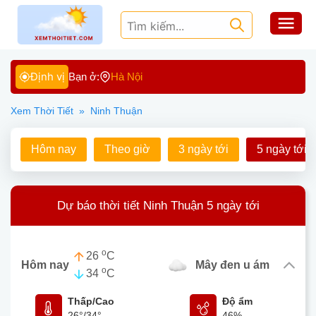
Định vị
Bạn ở:
Hà Nội
Xem Thời Tiết
»
Ninh Thuận
Hôm nay
Theo giờ
3 ngày tới
5 ngày tới
Dự báo thời tiết Ninh Thuận 5 ngày tới
o
26
C
Hôm nay
mây đen u ám
o
34
C
Thấp/Cao
Độ ẩm
26°
/
34°
46%