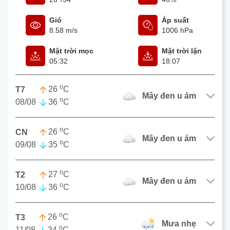
Gió
Áp suất
8.58 m/s
1006 hPa
Mặt trời mọc
Mặt trời lặn
05:32
18:07
o
26
C
T7
mây đen u ám
o
08/08
36
C
o
26
C
CN
mây đen u ám
o
09/08
35
C
o
27
C
T2
mây đen u ám
o
10/08
36
C
o
26
C
T3
mưa nhẹ
o
11/08
34
C