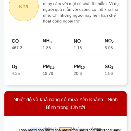
nhạy cảm với một số chất ô nhiễm. Ví dụ,
Khá
người quá mẫn với ozone có thể khó thở
nhẹ. Chỉ những người này nên hạn chế
hoạt động ngoài trời.
NH
NO
CO
NO
3
2
467.2
1.15
1.85
5.05
O
PM
PM
SO
3
2.5
10
2
4.35
19.79
20.6
1.86
Nhiệt độ và khả năng có mưa Yên Khánh - Ninh
Bình trong 12h tới