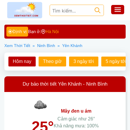
Định vị
Bạn ở:
Hà Nội
Xem Thời Tiết
»
Ninh Bình
»
Yên Khánh
Hôm nay
Theo giờ
3 ngày tới
5 ngày tới
Dự báo thời tiết Yên Khánh - Ninh Bình
mây đen u ám
Cảm giác như
26°
25°
Khả năng mưa:
100%