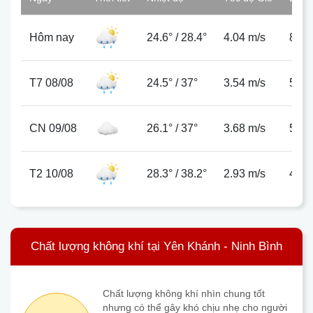
Hôm nay
24.6°
/
28.4°
4.04 m/s
87%
T7 08/08
24.5°
/
37°
3.54 m/s
55%
CN 09/08
26.1°
/
37°
3.68 m/s
50%
T2 10/08
28.3°
/
38.2°
2.93 m/s
47%
Chất lượng không khí tại Yên Khánh - Ninh Bình
Chất lượng không khí nhìn chung tốt
nhưng có thể gây khó chịu nhẹ cho người