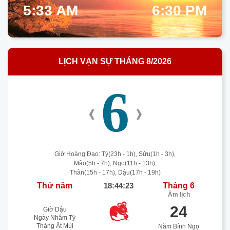
5:33 AM
6:30 PM
LỊCH VẠN SỰ THÁNG 8/2026
6
‹
›
Giờ Hoàng Đạo: Tý(23h - 1h), Sửu(1h - 3h),
Mão(5h - 7h), Ngọ(11h - 13h),
Thân(15h - 17h), Dậu(17h - 19h)
Thứ năm
18:44:23
Tháng 6
Âm lịch
24
Giờ Dậu
Ngày Nhâm Tý
Tháng Ất Mùi
Năm Bính Ngọ