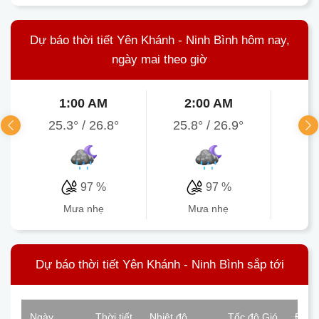
Dự báo thời tiết Yên Khánh - Ninh Bình hôm nay,
ngày mai theo giờ
1:00 AM
2:00 AM
3
25.3°
/
26.8°
25.8°
/
26.9°
25
97 %
97 %
mưa nhẹ
mưa nhẹ
Dự báo thời tiết Yên Khánh - Ninh Bình sắp tới
Ngày
Thời tiết
Nhiệt độ
Tốc độ Gió
Độ ẩ