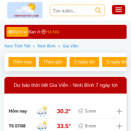
Định vị
Bạn ở:
Hà Nội
Xem Thời Tiết
»
Ninh Bình
»
Gia Viễn
Hôm nay
Theo giờ
3 ngày tới
5 ngày tới
Dự báo thời tiết Gia Viễn - Ninh Bình 7 ngày tới
30.2°
Hôm nay
5 mm
33.5°
T6 07/08
8 mm