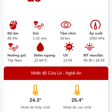
Độ ẩm
Gió
Tầm nhìn
Áp suất
85.4%
1.32 m/s
10 km
1002 hPa
Hướng gió
Điểm ngưng
UV
MT mọc/lặn
Tây Nam
22.64°C
13.55
05:36 | 18:29
Nhiệt độ Cửa Lò - Nghệ An
24.3°
25.4°
Nhiệt độ thấp nhất
Nhiệt độ cao nhất