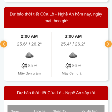
Dự báo thời tiết Cửa Lò - Nghệ An hôm nay, ngày
mai theo giờ
2:00 AM
3:00 AM
4
25.6°
/
26.2°
25.4°
/
26.2°
25.
85 %
86 %
mây đen u ám
mây đen u ám
mâ
Dự báo thời tiết Cửa Lò - Nghệ An sắp tới
Ngày
Thời tiết
Nhiệt độ
Tốc độ Gió
Độ ẩ