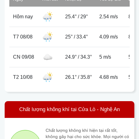
Hôm nay
25.4°
/
29°
2.54 m/s
85%
T7 08/08
25°
/
33.4°
4.09 m/s
81%
CN 09/08
24.9°
/
34.3°
5 m/s
57%
T2 10/08
26.1°
/
35.8°
4.68 m/s
51%
Chất lượng không khí tại Cửa Lò - Nghệ An
Chất lượng không khí hiện tại rất tốt,
không gây hại cho sức khỏe. Mọi người có