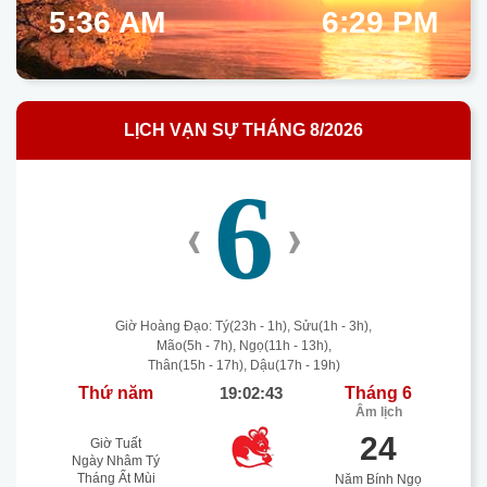
5:36 AM
6:29 PM
LỊCH VẠN SỰ THÁNG 8/2026
6
‹
›
Giờ Hoàng Đạo: Tý(23h - 1h), Sửu(1h - 3h),
Mão(5h - 7h), Ngọ(11h - 13h),
Thân(15h - 17h), Dậu(17h - 19h)
Thứ năm
19:02:43
Tháng 6
Âm lịch
24
Giờ Tuất
Ngày Nhâm Tý
Tháng Ất Mùi
Năm Bính Ngọ