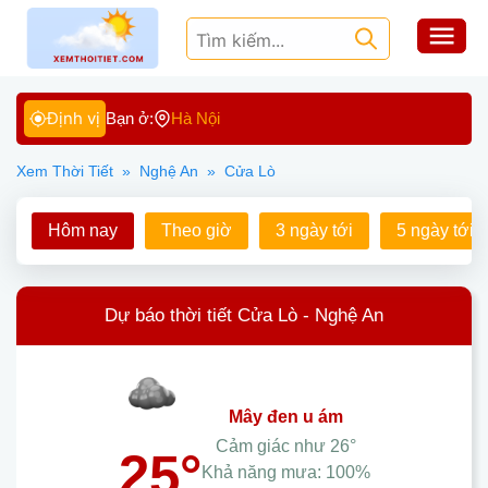
Định vị
Bạn ở:
Hà Nội
Xem Thời Tiết
»
Nghệ An
»
Cửa Lò
Hôm nay
Theo giờ
3 ngày tới
5 ngày tới
Dự báo thời tiết Cửa Lò - Nghệ An
mây đen u ám
Cảm giác như
26°
25°
Khả năng mưa:
100%