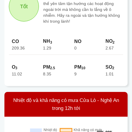
thể yên tâm tận hưởng các hoạt động
Tốt
ngoài trời mà không cần lo lắng về ô
nhiễm. Hãy ra ngoài và tận hưởng không
khí trong lành!
NH
NO
CO
NO
3
2
209.36
0
1.29
2.67
O
PM
PM
SO
3
2.5
10
2
11.02
8.35
9
1.01
Nhiệt độ và khả năng có mưa Cửa Lò - Nghệ An
trong 12h tới