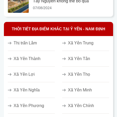
Tây Nguyên không thể bỏ qua
07/08/2024
THỜI TIẾT ĐỊA ĐIỂM KHÁC TẠI Ý YÊN - NAM ĐỊNH
Thị trấn Lâm
Xã Yên Trung
Xã Yên Thành
Xã Yên Tân
Xã Yên Lợi
Xã Yên Thọ
Xã Yên Nghĩa
Xã Yên Minh
Xã Yên Phương
Xã Yên Chính