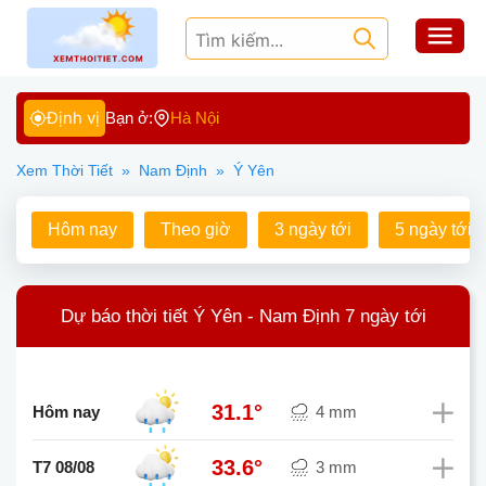
Định vị
Bạn ở:
Hà Nội
Xem Thời Tiết
»
Nam Định
»
Ý Yên
Hôm nay
Theo giờ
3 ngày tới
5 ngày tới
Dự báo thời tiết Ý Yên - Nam Định 7 ngày tới
31.1°
Hôm nay
4 mm
33.6°
T7 08/08
3 mm