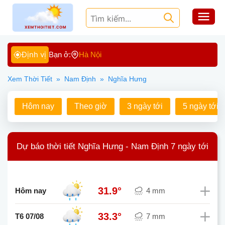
Định vị
Bạn ở:
Hà Nội
Xem Thời Tiết
»
Nam Định
»
Nghĩa Hưng
Hôm nay
Theo giờ
3 ngày tới
5 ngày tới
Dự báo thời tiết Nghĩa Hưng - Nam Định 7 ngày tới
31.9°
Hôm nay
4 mm
33.3°
T6 07/08
7 mm