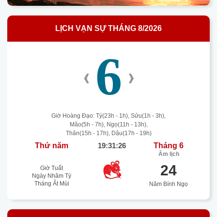
LỊCH VẠN SỰ THÁNG 8/2026
6
‹
›
Giờ Hoàng Đạo: Tý(23h - 1h), Sửu(1h - 3h),
Mão(5h - 7h), Ngọ(11h - 13h),
Thân(15h - 17h), Dậu(17h - 19h)
Thứ năm
19:31:27
Tháng 6
Âm lịch
24
Giờ Tuất
Ngày Nhâm Tý
Tháng Ất Mùi
Năm Bính Ngọ