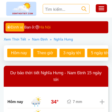
Định vị
Bạn ở:
Hà Nội
Xem Thời Tiết
»
Nam Định
»
Nghĩa Hưng
Hôm nay
Theo giờ
3 ngày tới
5 ngày tới
Dự báo thời tiết Nghĩa Hưng - Nam Định 15 ngày
tới
34°
Hôm nay
7 mm