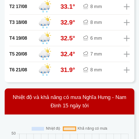
33.1°
T2 17/08
8 mm
32.9°
T3 18/08
8 mm
32.5°
T4 19/08
6 mm
32.4°
T5 20/08
7 mm
31.9°
T6 21/08
8 mm
Nhiệt độ và khả năng có mưa Nghĩa Hưng - Nam
Định 15 ngày tới