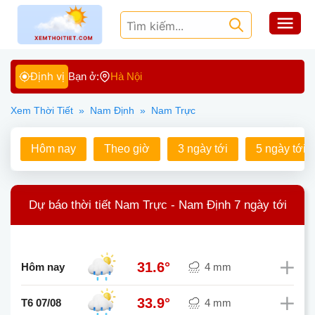
Định vị
Bạn ở:
Hà Nội
Xem Thời Tiết
»
Nam Định
»
Nam Trực
Hôm nay
Theo giờ
3 ngày tới
5 ngày tới
Dự báo thời tiết Nam Trực - Nam Định 7 ngày tới
31.6°
Hôm nay
4 mm
33.9°
T6 07/08
4 mm