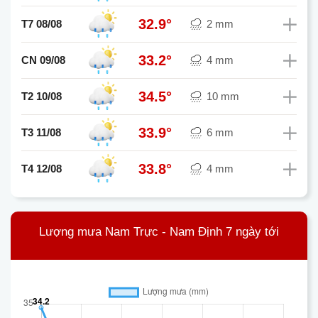
32.9°
T7 08/08
2 mm
33.2°
CN 09/08
4 mm
34.5°
T2 10/08
10 mm
33.9°
T3 11/08
6 mm
33.8°
T4 12/08
4 mm
Lượng mưa Nam Trực - Nam Định 7 ngày tới