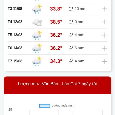
33.8°
T3 11/08
10 mm
38.5°
T4 12/08
0 mm
36.2°
T5 13/08
4 mm
36.2°
T6 14/08
6 mm
34.3°
T7 15/08
4 mm
Lượng mưa Văn Bàn - Lào Cai 7 ngày tới