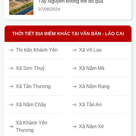
Tây Nguyên không thể bỏ qua
07/08/2024
THỜI TIẾT ĐỊA ĐIỂM KHÁC TẠI VĂN BÀN - LÀO CAI
Thị trấn Khánh Yên
Xã Võ Lao
Xã Sơn Thuỷ
Xã Nậm Mả
Xã Tân Thượng
Xã Nậm Rạng
Xã Nậm Chầy
Xã Tân An
Xã Khánh Yên
Xã Nậm Xé
Thượng