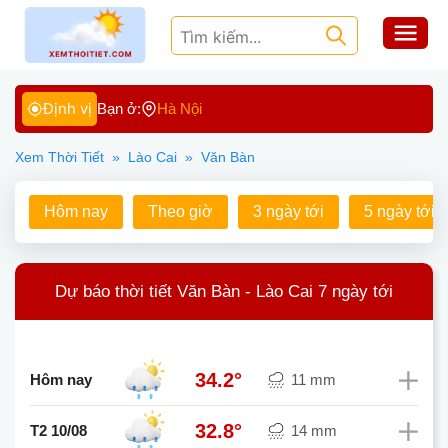
Định vị
Bạn ở:
Hà Nội
Xem Thời Tiết
»
Lào Cai
»
Văn Bàn
Hôm nay
Theo giờ
3 ngày tới
5 ngày tới
Dự báo thời tiết Văn Bàn - Lào Cai 7 ngày tới
34.2°
Hôm nay
11 mm
32.8°
T2 10/08
14 mm