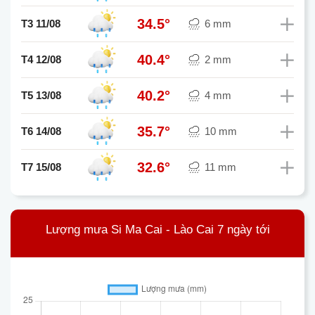
34.5°
T3 11/08
6 mm
40.4°
T4 12/08
2 mm
40.2°
T5 13/08
4 mm
35.7°
T6 14/08
10 mm
32.6°
T7 15/08
11 mm
Lượng mưa Si Ma Cai - Lào Cai 7 ngày tới