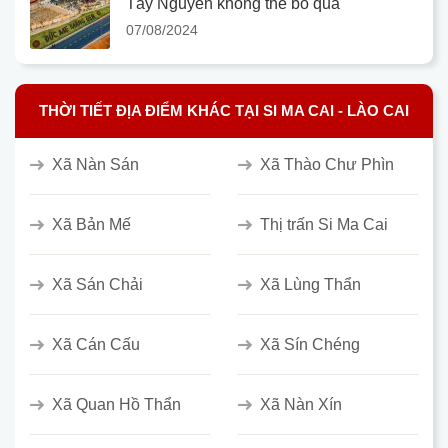
Tây Nguyên không thể bỏ qua
07/08/2024
THỜI TIẾT ĐỊA ĐIỂM KHÁC TẠI SI MA CAI - LÀO CAI
Xã Nàn Sán
Xã Thào Chư Phìn
Xã Bản Mế
Thị trấn Si Ma Cai
Xã Sán Chải
Xã Lùng Thẩn
Xã Cán Cấu
Xã Sín Chéng
Xã Quan Hồ Thẩn
Xã Nàn Xín