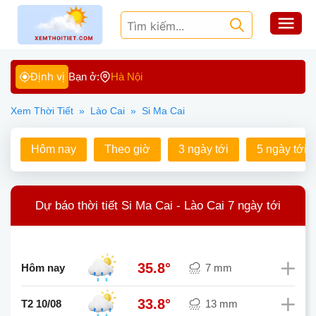
Định vị
Bạn ở:
Hà Nội
Xem Thời Tiết
»
Lào Cai
»
Si Ma Cai
Hôm nay
Theo giờ
3 ngày tới
5 ngày tới
Dự báo thời tiết Si Ma Cai - Lào Cai 7 ngày tới
35.8°
Hôm nay
7 mm
33.8°
T2 10/08
13 mm