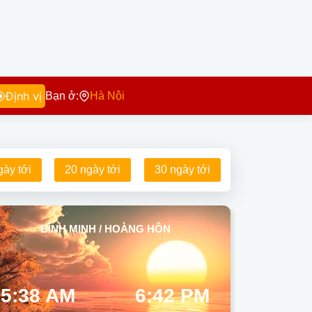
Định vị
Bạn ở:
Hà Nội
gày tới
20 ngày tới
30 ngày tới
BÌNH MINH / HOÀNG HÔN
5:38 AM
6:42 PM