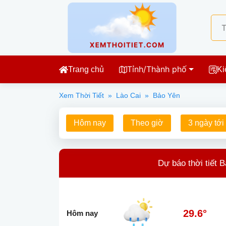
Tỉnh/Thành phố
Trang chủ
Ki
Xem Thời Tiết
»
Lào Cai
»
Bảo Yên
Hôm nay
Theo giờ
3 ngày tới
Dự báo thời tiết 
29.6°
Hôm nay