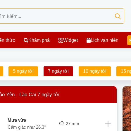
ến thức
Khám phá
Widget
Lịch vạn niên
5 ngày tới
7 ngày tới
10 ngày tới
15 n
Bảo Yên - Lào Cai 7 ngày tới
mưa vừa
27 mm
Cảm giác như
26.3°