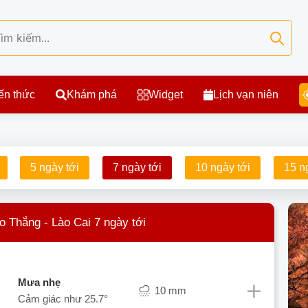
ến thức
Khám phá
Widget
Lịch vạn niên
5 ngày tới
7 ngày tới
10 ngày tới
15 n
ảo Thắng - Lào Cai 7 ngày tới
mưa nhẹ
10 mm
Cảm giác như
25.7°