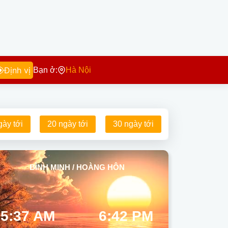
Định vị
Bạn ở:
Hà Nội
gày tới
20 ngày tới
30 ngày tới
BÌNH MINH / HOÀNG HÔN
5:37 AM
6:42 PM