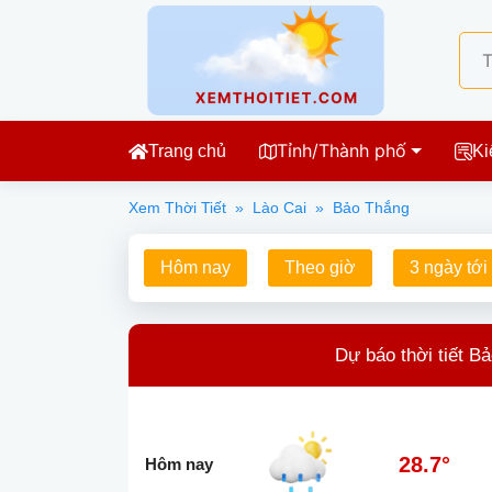
Tỉnh/Thành phố
Trang chủ
Ki
Xem Thời Tiết
»
Lào Cai
»
Bảo Thắng
Hôm nay
Theo giờ
3 ngày tới
Dự báo thời tiết B
28.7°
Hôm nay