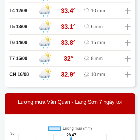
33.4°
T4 12/08
10 mm
33.1°
T5 13/08
6 mm
33.8°
T6 14/08
15 mm
32°
T7 15/08
8 mm
32.9°
CN 16/08
10 mm
Lượng mưa Văn Quan - Lạng Sơn 7 ngày tới