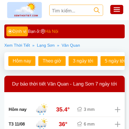
Định vị
Bạn ở:
Hà Nội
Xem Thời Tiết
»
Lạng Sơn
»
Văn Quan
Hôm nay
Theo giờ
3 ngày tới
5 ngày tới
Dự báo thời tiết Văn Quan - Lạng Sơn 7 ngày tới
35.4°
Hôm nay
3 mm
36°
T3 11/08
6 mm