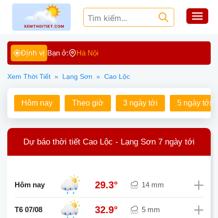
Định vị
Bạn ở:
Hà Nội
Xem Thời Tiết
»
Lạng Sơn
»
Cao Lộc
Hôm nay
Theo giờ
3 ngày tới
5 ngày tới
Dự báo thời tiết Cao Lộc - Lạng Sơn 7 ngày tới
29.3°
Hôm nay
14 mm
32.9°
T6 07/08
5 mm