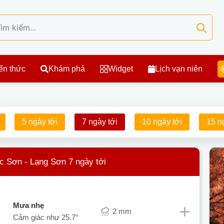
ến thức
Khám phá
Widget
Lịch vạn niên
5 ngày tới
7 ngày tới
10 ngày tới
15 n
ắc Sơn - Lạng Sơn 7 ngày tới
mưa nhẹ
2 mm
Cảm giác như
25.7°