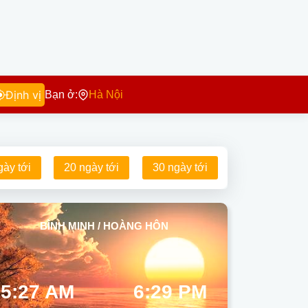
Định vị
Bạn ở:
Hà Nội
gày tới
20 ngày tới
30 ngày tới
BÌNH MINH / HOÀNG HÔN
5:27 AM
6:29 PM