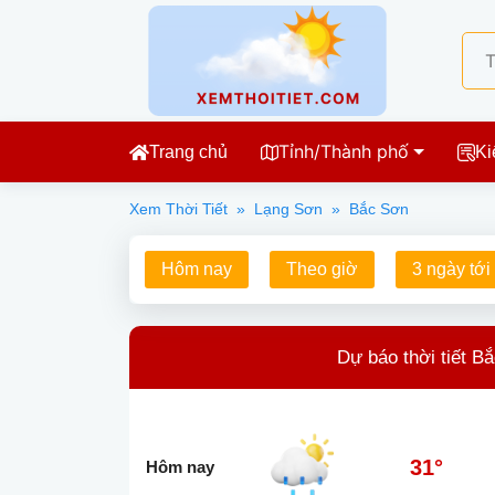
Tỉnh/Thành phố
Trang chủ
Ki
Xem Thời Tiết
»
Lạng Sơn
»
Bắc Sơn
Hôm nay
Theo giờ
3 ngày tới
Dự báo thời tiết B
31°
Hôm nay