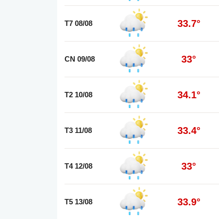
33.7°
T7 08/08
33°
CN 09/08
34.1°
T2 10/08
33.4°
T3 11/08
33°
T4 12/08
33.9°
T5 13/08