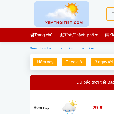
Tỉnh/Thành phố
Trang chủ
Ki
Xem Thời Tiết
»
Lạng Sơn
»
Bắc Sơn
Hôm nay
Theo giờ
3 ngày tới
Dự báo thời tiết Bắ
29.9°
Hôm nay