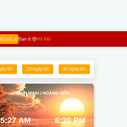
Định vị
Bạn ở:
Hà Nội
gày tới
20 ngày tới
30 ngày tới
BÌNH MINH / HOÀNG HÔN
5:27 AM
6:30 PM