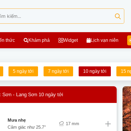
ến thức
Khám phá
Widget
Lịch vạn niên
5 ngày tới
7 ngày tới
10 ngày tới
15 n
c Sơn - Lạng Sơn 10 ngày tới
mưa nhẹ
17 mm
Cảm giác như
25.7°