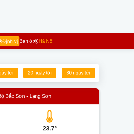
Định vị
Bạn ở:
Hà Nội
gày tới
20 ngày tới
30 ngày tới
độ Bắc Sơn - Lạng Sơn
23.7°