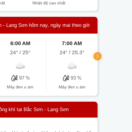
hất
Nhiệt độ cao nhất
n - Lạng Sơn hôm nay, ngày mai theo giờ
6:00 AM
7:00 AM
8:00 A
24°
/
25°
24°
/
25.3°
27°
/
27
97 %
93 %
83 
mây đen u ám
mây đen u ám
mưa nh
ông khí tại Bắc Sơn - Lạng Sơn