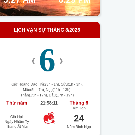
LỊCH VẠN SỰ THÁNG 8/2026
6
‹
›
Giờ Hoàng Đạo: Tý(23h - 1h), Sửu(1h - 3h),
Mão(5h - 7h), Ngọ(11h - 13h),
Thân(15h - 17h), Dậu(17h - 19h)
Thứ năm
21:58:11
Tháng 6
Âm lịch
24
Giờ Hợi
Ngày Nhâm Tý
Tháng Ất Mùi
Năm Bính Ngọ