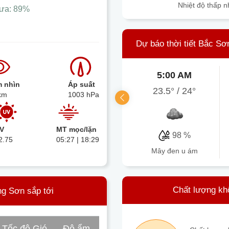
Nhiệt độ thấp n
ưa:
89%
Dự báo thời tiết Bắc Sơ
5:00 AM
 nhìn
Áp suất
23.5°
/
24°
km
1003 hPa
V
MT mọc/lặn
98 %
2.75
05:27 | 18:29
mây đen u ám
Chất lượng kh
ng Sơn sắp tới
Tốc độ Gió
Độ ẩm