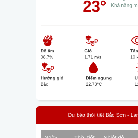
23°
Khả năng m
Độ ẩm
Gió
Tầm
98.7%
1.71 m/s
10 
Hướng gió
Điểm ngưng
U
Bắc
22.73°C
1
Dự báo thời tiết Bắc Sơn - Lạ
Ngày
Thời tiết
Nhiệt độ