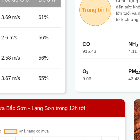
Chất lượng
đến sức khỏ
Trung bình
lớn tuổi và
3.69 m/s
61%
từ kích ứng
2.6 m/s
56%
NH
CO
3
915.43
4.11
2.58 m/s
56%
O
PM
3
2.
3.67 m/s
55%
9.06
43.48
ưa Bắc Sơn - Lạng Sơn trong 12h tới