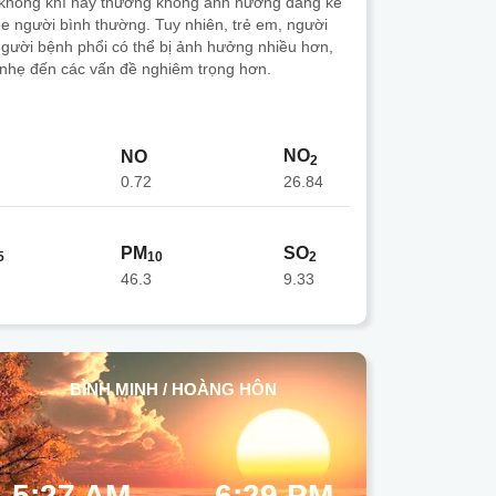
 không khí này thường không ảnh hưởng đáng kể
e người bình thường. Tuy nhiên, trẻ em, người
 người bệnh phổi có thể bị ảnh hưởng nhiều hơn,
 nhẹ đến các vấn đề nghiêm trọng hơn.
NO
NO
2
0.72
26.84
PM
SO
5
10
2
46.3
9.33
BÌNH MINH / HOÀNG HÔN
5:27 AM
6:29 PM