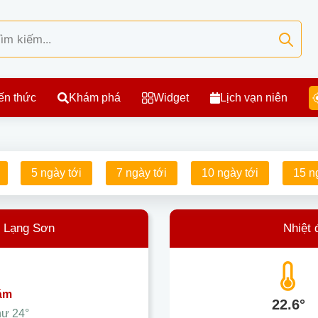
ến thức
Khám phá
Widget
Lịch vạn niên
5 ngày tới
7 ngày tới
10 ngày tới
15 n
- Lạng Sơn
Nhiệt 
 ám
22.6°
hư
24°