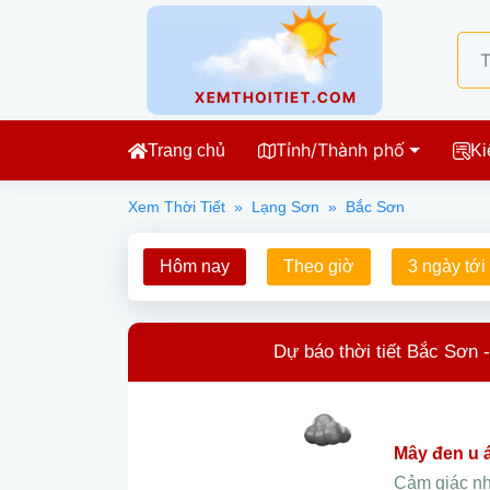
Tỉnh/Thành phố
Trang chủ
Ki
Xem Thời Tiết
»
Lạng Sơn
»
Bắc Sơn
Hôm nay
Theo giờ
3 ngày tới
Dự báo thời tiết Bắc Sơn 
mây đen u
Cảm giác n