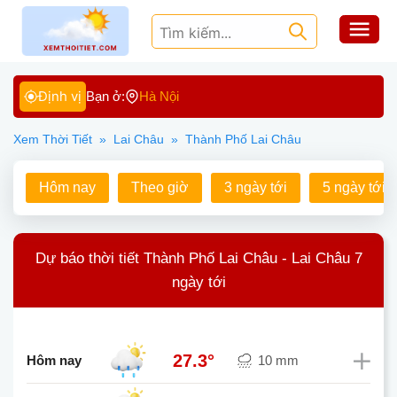
Định vị
Bạn ở:
Hà Nội
Xem Thời Tiết
»
Lai Châu
»
Thành Phố Lai Châu
Hôm nay
Theo giờ
3 ngày tới
5 ngày tới
Dự báo thời tiết Thành Phố Lai Châu - Lai Châu 7
ngày tới
27.3°
Hôm nay
10 mm