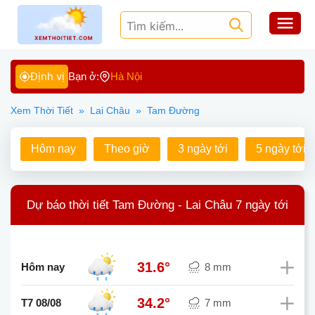
Định vị
Bạn ở:
Hà Nội
Xem Thời Tiết
»
Lai Châu
»
Tam Đường
Hôm nay
Theo giờ
3 ngày tới
5 ngày tới
Dự báo thời tiết Tam Đường - Lai Châu 7 ngày tới
31.6°
Hôm nay
8 mm
34.2°
T7 08/08
7 mm