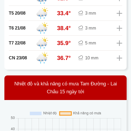
33.4°
T5 20/08
3 mm
38.4°
T6 21/08
3 mm
35.9°
T7 22/08
5 mm
36.7°
CN 23/08
10 mm
Nhiệt độ và khả năng có mưa Tam Đường - Lai
Châu 15 ngày tới