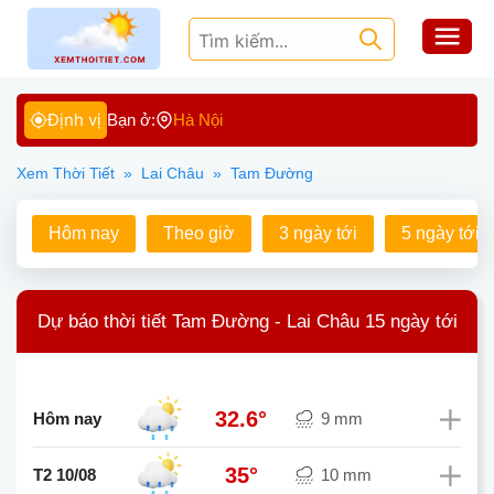
Định vị
Bạn ở:
Hà Nội
Xem Thời Tiết
»
Lai Châu
»
Tam Đường
Hôm nay
Theo giờ
3 ngày tới
5 ngày tới
Dự báo thời tiết Tam Đường - Lai Châu 15 ngày tới
32.6°
Hôm nay
9 mm
35°
T2 10/08
10 mm