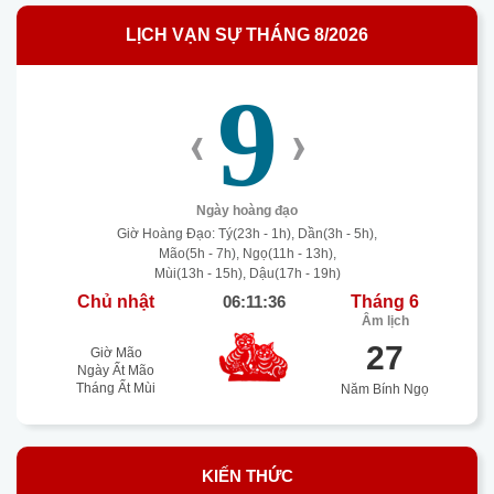
LỊCH VẠN SỰ THÁNG 8/2026
9
‹
›
Ngày hoàng đạo
Giờ Hoàng Đạo: Tý(23h - 1h), Dần(3h - 5h),
Mão(5h - 7h), Ngọ(11h - 13h),
Mùi(13h - 15h), Dậu(17h - 19h)
Chủ nhật
06:11:37
Tháng 6
Âm lịch
27
Giờ Mão
Ngày Ất Mão
Tháng Ất Mùi
Năm Bính Ngọ
KIẾN THỨC