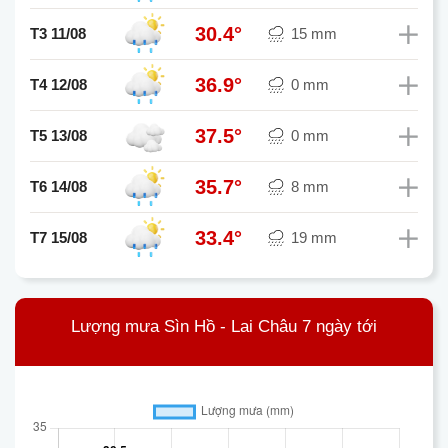
30.4°
T3 11/08
15 mm
36.9°
T4 12/08
0 mm
37.5°
T5 13/08
0 mm
35.7°
T6 14/08
8 mm
33.4°
T7 15/08
19 mm
Lượng mưa Sìn Hồ - Lai Châu 7 ngày tới