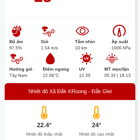
Độ ẩm
Gió
Tầm nhìn
Áp suất
97.5%
1.54 m/s
10 km
1006 hPa
Hướng gió
Điểm ngưng
UV
MT mọc/lặn
Tây Nam
22.06°C
12.39
05:33 | 18:13
Nhiệt độ Xã Đắk KRoong - Đắk Glei
22.4°
24°
Nhiệt độ thấp nhất
Nhiệt độ cao nhất