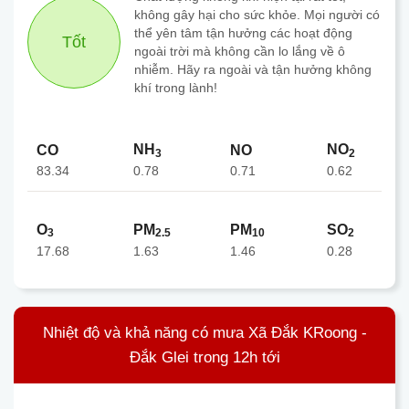
không gây hại cho sức khỏe. Mọi người có
thể yên tâm tận hưởng các hoạt động
Tốt
ngoài trời mà không cần lo lắng về ô
nhiễm. Hãy ra ngoài và tận hưởng không
khí trong lành!
NH
NO
CO
NO
3
2
83.34
0.71
0.78
0.62
O
PM
PM
SO
3
2.5
10
2
17.68
1.63
1.46
0.28
Nhiệt độ và khả năng có mưa Xã Đắk KRoong -
Đắk Glei trong 12h tới