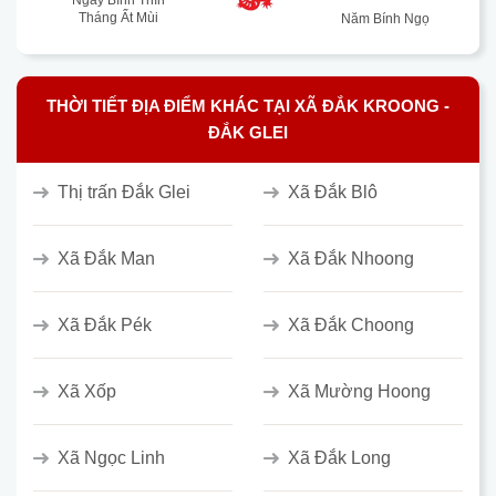
Ngày Bính Thìn
Tháng Ất Mùi
Năm Bính Ngọ
THỜI TIẾT ĐỊA ĐIỂM KHÁC TẠI XÃ ĐẮK KROONG -
ĐẮK GLEI
Thị trấn Đắk Glei
Xã Đắk Blô
Xã Đắk Man
Xã Đắk Nhoong
Xã Đắk Pék
Xã Đắk Choong
Xã Xốp
Xã Mường Hoong
Xã Ngọc Linh
Xã Đắk Long