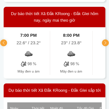
Dự báo thời tiết Xã Đắk KRoong - Đắk Glei hôm
nay, ngày mai theo giờ
7:00 PM
8:00 PM
9
22.6°
/
23.2°
23°
/
23.8°
23
98 %
98 %
mây đen u ám
mây đen u ám
mâ
Dự báo thời tiết Xã Đắk KRoong - Đắk Glei sắp tới
Ngày
Thời tiết
Nhiệt độ
Tốc độ Gió
Độ ẩ