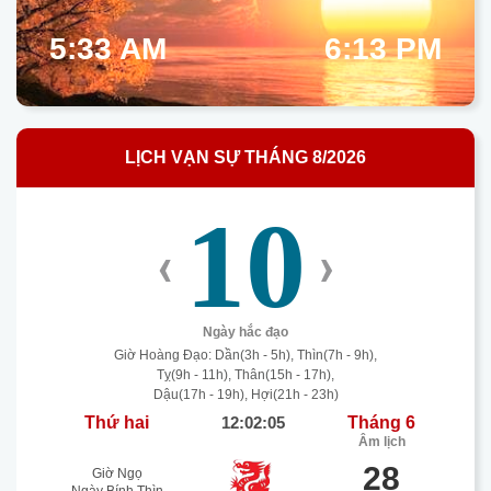
5:33 AM
6:13 PM
LỊCH VẠN SỰ THÁNG 8/2026
10
‹
›
Ngày hắc đạo
Giờ Hoàng Đạo: Dần(3h - 5h), Thìn(7h - 9h),
Tỵ(9h - 11h), Thân(15h - 17h),
Dậu(17h - 19h), Hợi(21h - 23h)
Thứ hai
12:02:05
Tháng 6
Âm lịch
28
Giờ Ngọ