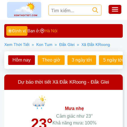
Định vị
Bạn ở:
Hà Nội
Xem Thời Tiết
»
Kon Tum
»
Đắk Glei
»
Xã Đắk KRoong
Hôm nay
Theo giờ
3 ngày tới
5 ngày tới
Dự báo thời tiết Xã Đắk KRoong - Đắk Glei
mưa nhẹ
Cảm giác như
23°
23°
Khả năng mưa:
100%