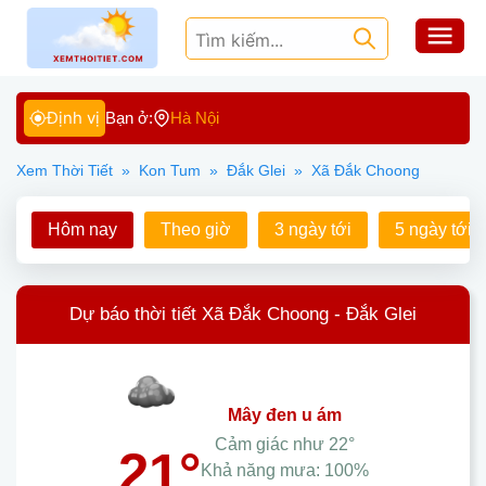
Định vị
Bạn ở:
Hà Nội
Xem Thời Tiết
»
Kon Tum
»
Đắk Glei
»
Xã Đắk Choong
Hôm nay
Theo giờ
3 ngày tới
5 ngày tới
Dự báo thời tiết Xã Đắk Choong - Đắk Glei
mây đen u ám
Cảm giác như
22°
21°
Khả năng mưa:
100%