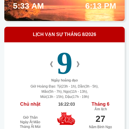
5:33 AM
6:13 PM
LỊCH VẠN SỰ THÁNG 8/2026
9
‹
›
Ngày hoàng đạo
Giờ Hoàng Đạo: Tý(23h - 1h), Dần(3h - 5h),
Mão(5h - 7h), Ngọ(11h - 13h),
Mùi(13h - 15h), Dậu(17h - 19h)
Chủ nhật
16:22:04
Tháng 6
Âm lịch
27
Giờ Thân
Ngày Ất Mão
Tháng Ất Mùi
Năm Bính Ngọ