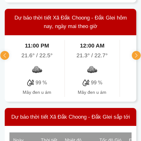
Dự báo thời tiết Xã Đắk Choong - Đắk Glei hôm
nay, ngày mai theo giờ
11:00 PM
12:00 AM
1
21.6°
/
22.5°
21.3°
/
22.7°
22
99 %
99 %
mây đen u ám
mây đen u ám
Dự báo thời tiết Xã Đắk Choong - Đắk Glei sắp tới
Ngày
Thời tiết
Nhiệt độ
Tốc độ Gió
Độ ẩ