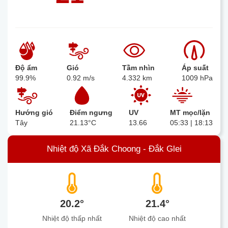
Độ ẩm
Gió
Tầm nhìn
Áp suất
99.9%
0.92 m/s
4.332 km
1009 hPa
Hướng gió
Điểm ngưng
UV
MT mọc/lặn
Tây
21.13°C
13.66
05:33 | 18:13
Nhiệt độ Xã Đắk Choong - Đắk Glei
20.2°
21.4°
Nhiệt độ thấp nhất
Nhiệt độ cao nhất