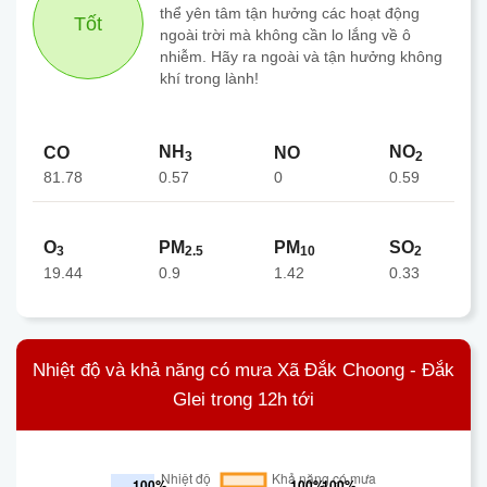
thể yên tâm tận hưởng các hoạt động
Tốt
ngoài trời mà không cần lo lắng về ô
nhiễm. Hãy ra ngoài và tận hưởng không
khí trong lành!
NH
NO
CO
NO
3
2
81.78
0
0.57
0.59
O
PM
PM
SO
3
2.5
10
2
19.44
0.9
1.42
0.33
Nhiệt độ và khả năng có mưa Xã Đắk Choong - Đắk
Glei trong 12h tới