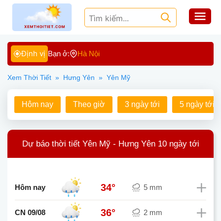
Định vị
Bạn ở:
Hà Nội
Xem Thời Tiết
»
Hưng Yên
»
Yên Mỹ
Hôm nay
Theo giờ
3 ngày tới
5 ngày tới
Dự báo thời tiết Yên Mỹ - Hưng Yên 10 ngày tới
34°
Hôm nay
5 mm
36°
CN 09/08
2 mm