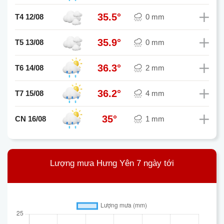
35.5°
T4 12/08
0 mm
35.9°
T5 13/08
0 mm
36.3°
T6 14/08
2 mm
36.2°
T7 15/08
4 mm
35°
CN 16/08
1 mm
Lượng mưa Hưng Yên 7 ngày tới