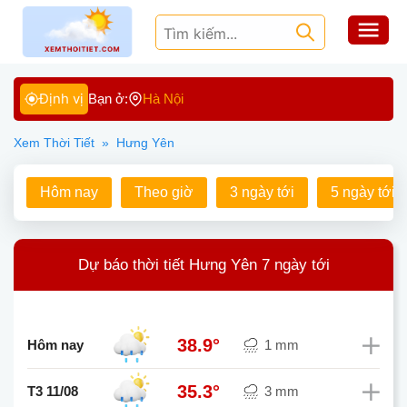
Định vị
Bạn ở:
Hà Nội
Xem Thời Tiết
»
Hưng Yên
Hôm nay
Theo giờ
3 ngày tới
5 ngày tới
Dự báo thời tiết Hưng Yên 7 ngày tới
38.9°
Hôm nay
1 mm
35.3°
T3 11/08
3 mm