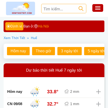
Định vị
Bạn ở:
Hà Nội
Xem Thời Tiết
»
Huế
Hôm nay
Theo giờ
3 ngày tới
5 ngày tới
Dự báo thời tiết Huế 7 ngày tới
33.8°
Hôm nay
2 mm
32.7°
CN 09/08
1 mm