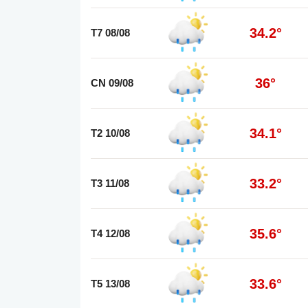
34.2°
T7 08/08
36°
CN 09/08
34.1°
T2 10/08
33.2°
T3 11/08
35.6°
T4 12/08
33.6°
T5 13/08