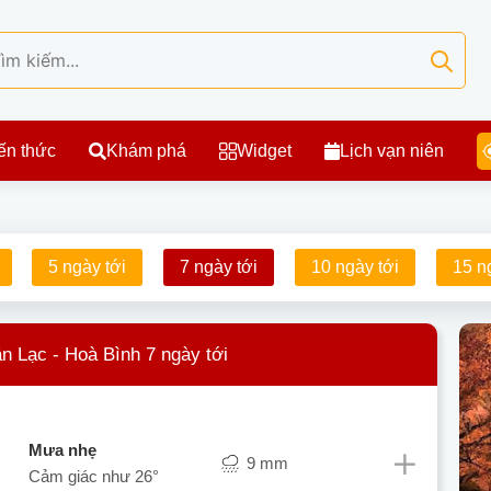
ến thức
Khám phá
Widget
Lịch vạn niên
5 ngày tới
7 ngày tới
10 ngày tới
15 n
ân Lạc - Hoà Bình 7 ngày tới
mưa nhẹ
9 mm
Cảm giác như
26°