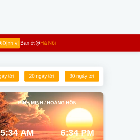
Định vị
Bạn ở:
Hà Nội
gày tới
20 ngày tới
30 ngày tới
BÌNH MINH / HOÀNG HÔN
5:34 AM
6:34 PM