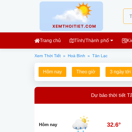
Tỉnh/Thành phố
Trang chủ
Ki
Xem Thời Tiết
»
Hoà Bình
»
Tân Lạc
Hôm nay
Theo giờ
3 ngày tới
Dự báo thời tiết T
32.6°
Hôm nay