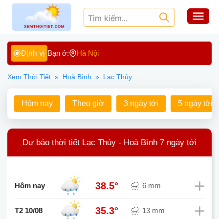
Định vị
Bạn ở:
Hà Nội
Xem Thời Tiết
»
Hoà Bình
»
Lạc Thủy
Hôm nay
Theo giờ
3 ngày tới
5 ngày tới
Dự báo thời tiết Lạc Thủy - Hoà Bình 7 ngày tới
38.5°
Hôm nay
6 mm
35.3°
T2 10/08
13 mm