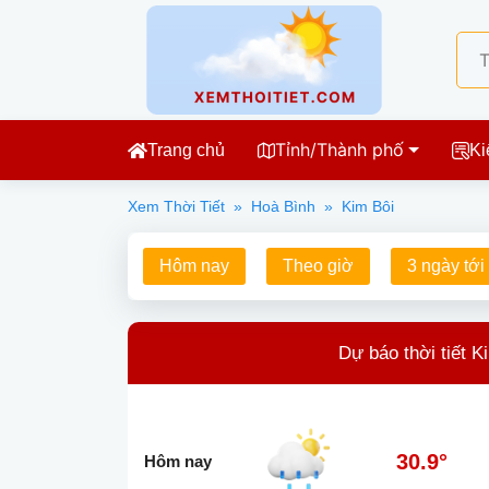
Tỉnh/Thành phố
Trang chủ
Ki
Xem Thời Tiết
»
Hoà Bình
»
Kim Bôi
Hôm nay
Theo giờ
3 ngày tới
Dự báo thời tiết K
30.9°
Hôm nay