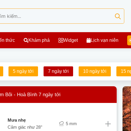
ến thức
Khám phá
Widget
Lịch vạn niên
5 ngày tới
7 ngày tới
10 ngày tới
15 n
im Bôi - Hoà Bình 7 ngày tới
mưa nhẹ
5 mm
Cảm giác như
28°