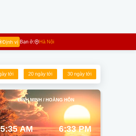
Định vị
Bạn ở:
Hà Nội
gày tới
20 ngày tới
30 ngày tới
BÌNH MINH / HOÀNG HÔN
5:35 AM
6:33 PM