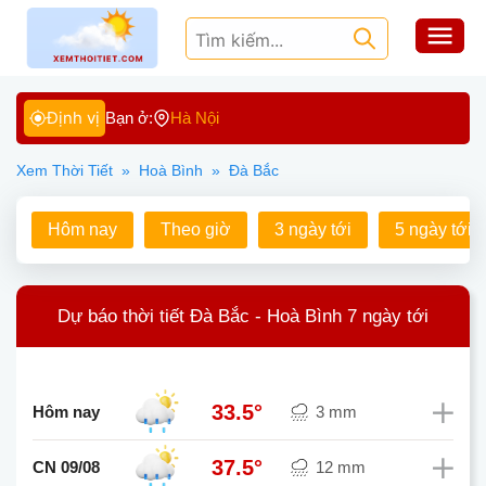
Định vị
Bạn ở:
Hà Nội
Xem Thời Tiết
»
Hoà Bình
»
Đà Bắc
Hôm nay
Theo giờ
3 ngày tới
5 ngày tới
Dự báo thời tiết Đà Bắc - Hoà Bình 7 ngày tới
33.5°
Hôm nay
3 mm
37.5°
CN 09/08
12 mm