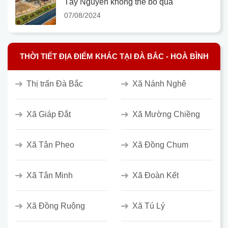
Tây Nguyên không thể bỏ qua
07/08/2024
THỜI TIẾT ĐỊA ĐIỂM KHÁC TẠI ĐÀ BẮC - HOÀ BÌNH
Thị trấn Đà Bắc
Xã Nánh Nghê
Xã Giáp Đắt
Xã Mường Chiềng
Xã Tân Pheo
Xã Đồng Chum
Xã Tân Minh
Xã Đoàn Kết
Xã Đồng Ruộng
Xã Tú Lý