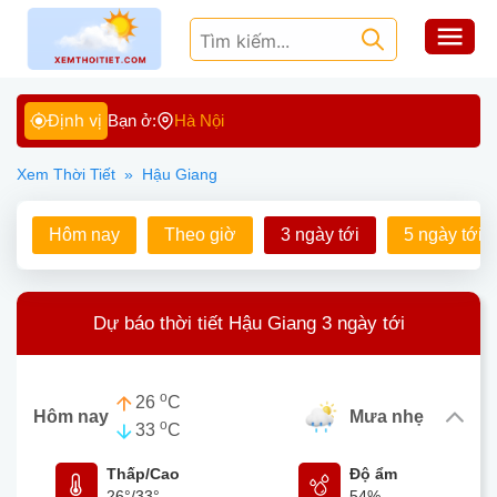
Định vị
Bạn ở:
Hà Nội
Xem Thời Tiết
»
Hậu Giang
Hôm nay
Theo giờ
3 ngày tới
5 ngày tới
Dự báo thời tiết Hậu Giang 3 ngày tới
o
26
C
Hôm nay
mưa nhẹ
o
33
C
Thấp/Cao
Độ ẩm
26°
/
33°
54%