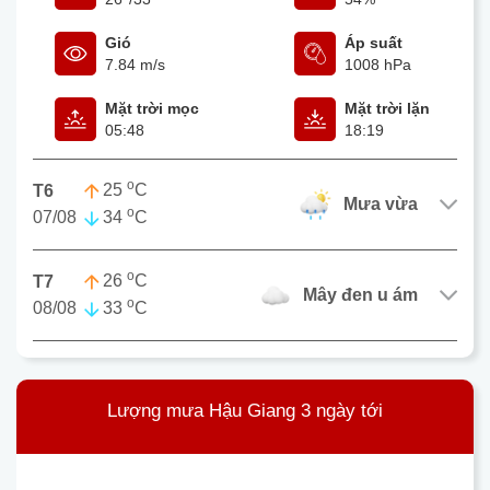
Gió
Áp suất
7.84 m/s
1008 hPa
Mặt trời mọc
Mặt trời lặn
05:48
18:19
o
25
C
T6
mưa vừa
o
07/08
34
C
o
26
C
T7
mây đen u ám
o
08/08
33
C
Lượng mưa Hậu Giang 3 ngày tới