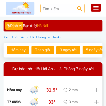
Định vị
Bạn ở:
Hà Nội
Xem Thời Tiết
»
Hải Phòng
»
Hải An
Hôm nay
Theo giờ
3 ngày tới
5 ngày tới
Dự báo thời tiết Hải An - Hải Phòng 7 ngày tới
31.9°
Hôm nay
2 mm
33°
T7 08/08
3 mm