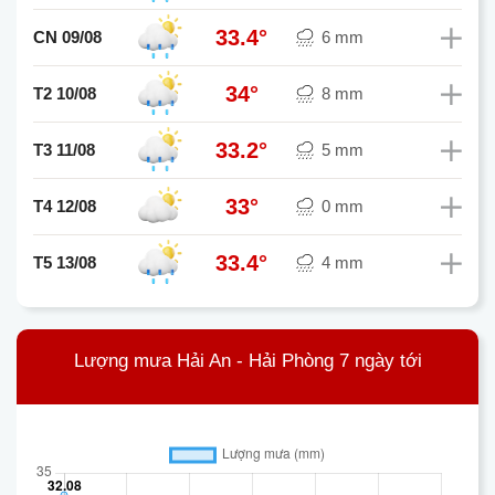
33.4°
CN 09/08
6 mm
34°
T2 10/08
8 mm
33.2°
T3 11/08
5 mm
33°
T4 12/08
0 mm
33.4°
T5 13/08
4 mm
Lượng mưa Hải An - Hải Phòng 7 ngày tới