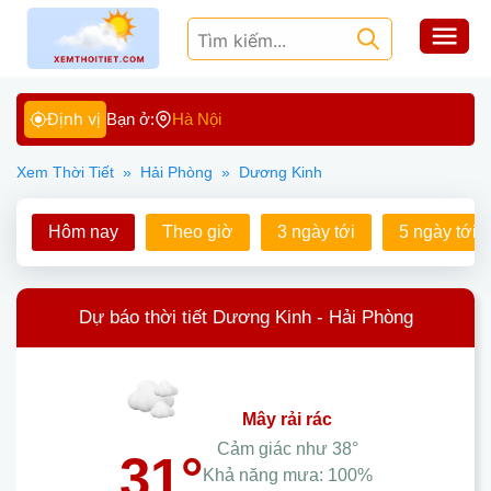
Định vị
Bạn ở:
Hà Nội
Xem Thời Tiết
»
Hải Phòng
»
Dương Kinh
Hôm nay
Theo giờ
3 ngày tới
5 ngày tới
Dự báo thời tiết Dương Kinh - Hải Phòng
mây rải rác
Cảm giác như
38°
31°
Khả năng mưa:
100%