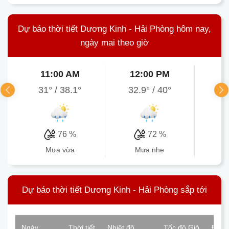
Dự báo thời tiết Dương Kinh - Hải Phòng hôm nay,
ngày mai theo giờ
11:00 AM
12:00 PM
1
31°
/
38.1°
32.9°
/
40°
33.
76 %
72 %
mưa vừa
mưa nhẹ
Dự báo thời tiết Dương Kinh - Hải Phòng sắp tới
Ngày
Thời tiết
Nhiệt độ
Tốc độ Gió
Độ ẩ