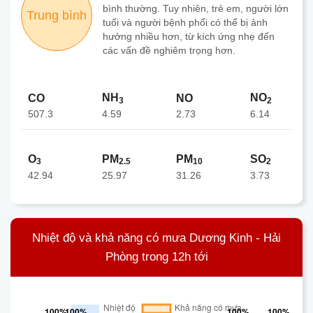
bình thường. Tuy nhiên, trẻ em, người lớn
Trung bình
tuổi và người bệnh phổi có thể bị ảnh
hưởng nhiều hơn, từ kích ứng nhẹ đến
các vấn đề nghiêm trọng hơn.
NH
NO
CO
NO
3
2
507.3
2.73
4.59
6.14
O
PM
PM
SO
3
2.5
10
2
42.94
25.97
31.26
3.73
Nhiệt độ và khả năng có mưa Dương Kinh - Hải
Phòng trong 12h tới