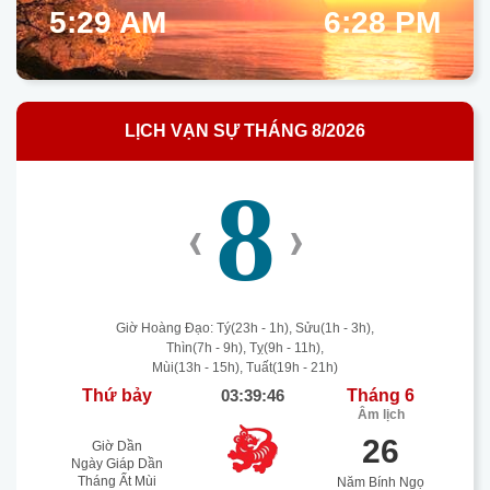
5:29 AM
6:28 PM
LỊCH VẠN SỰ THÁNG 8/2026
8
‹
›
Giờ Hoàng Đạo: Tý(23h - 1h), Sửu(1h - 3h),
Thìn(7h - 9h), Tỵ(9h - 11h),
Mùi(13h - 15h), Tuất(19h - 21h)
Thứ bảy
03:39:47
Tháng 6
Âm lịch
26
Giờ Dần
Ngày Giáp Dần
Tháng Ất Mùi
Năm Bính Ngọ