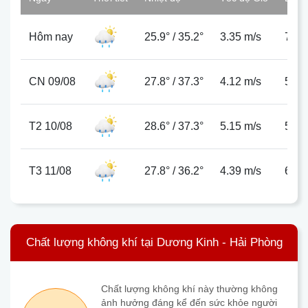
Hôm nay
25.9°
/
35.2°
3.35 m/s
76%
CN 09/08
27.8°
/
37.3°
4.12 m/s
58%
T2 10/08
28.6°
/
37.3°
5.15 m/s
53%
T3 11/08
27.8°
/
36.2°
4.39 m/s
64%
Chất lượng không khí tại Dương Kinh - Hải Phòng
Chất lượng không khí này thường không
ảnh hưởng đáng kể đến sức khỏe người