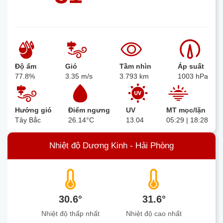
Độ ẩm
Gió
Tầm nhìn
Áp suất
77.8%
3.35 m/s
3.793 km
1003 hPa
Hướng gió
Điểm ngưng
UV
MT mọc/lặn
Tây Bắc
26.14°C
13.04
05:29 | 18:28
Nhiệt độ Dương Kinh - Hải Phòng
30.6°
31.6°
Nhiệt độ thấp nhất
Nhiệt độ cao nhất